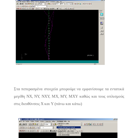
Στα πεπερασμένα στοιχεία μπορούμε να εμφανίσουμε τα εντατικά
μεγέθη ΝΧ, ΝΥ, ΝΧΥ, ΜΧ, ΜΥ, ΜΧΥ καθώς και τους οπλισμούς
στις διευθύνσεις Χ και Υ (πάνω και κάτω)