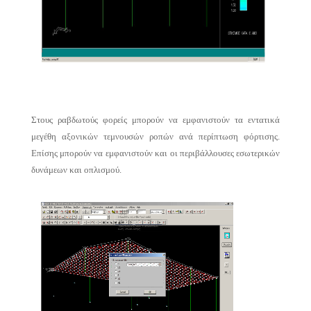
Στους ραβδωτούς φορείς μπορούν να εμφανιστούν τα εντατικά
μεγέθη αξονικών τεμνουσών ροπών ανά περίπτωση φόρτισης.
Επίσης μπορούν να εμφανιστούν και οι περιβάλλουσες εσωτερικών
δυνάμεων και οπλισμού.