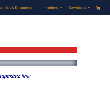
utorials & Documents
members
Downloads
παρακάτω link: