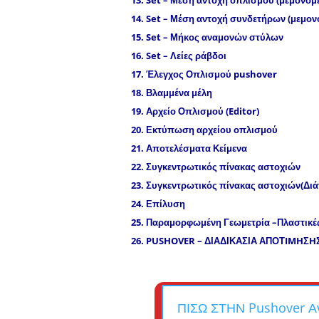
13.
Set
– Μέση αντοχή οπλισμού (μεμονομ
14.
Set
– Μέση αντοχή συνδετήρων (μεμον
15.
Set
– Μήκος αναμονών στύλων
16.
Set
– Λείες ράβδοι
17.
Έλεγχος Οπλισμού
pushover
18.
Βλαμμένα μέλη
19
.
Α
ρχείο Οπλισμού (Editor)
20
.
Εκτύπωση αρχείου οπλισμού
21.
Αποτελέσματα Κείμενα
22.
Συγκεντρωτικός πίνακας αστοχιών
23.
Συγκεντρωτικός πίνακας αστοχιών(Δι
24.
Επίλυση
25.
Παραμορφωμένη Γεωμετρία –Πλαστικέ
26.
PUSHOVER
– ΔΙΑΔΙΚΑΣΙΑ ΑΠΟΤ
IMH
Σ
H
ΠΙΣΩ ΣΤΗΝ Pushover Α