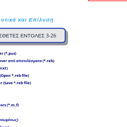
υτικά και Επίλυση
ΡΟΣΘΕΤΕΣ ΕΝΤΟΛΕΣ 3-26
er
(*.
pus
)
over
από αποτελέσματα (*.
reb
)
.
nxt
)
(Open *.reb file)
er
(
Save
*.reb file)
rs (*.m_f)
μονωμένως)