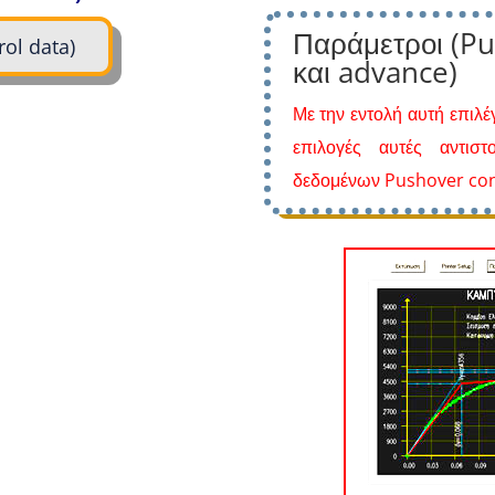
Παράμετροι
(Pu
ol data)
και advance)
Με την εντολή αυτή επιλ
επιλογές αυτές αντισ
δεδομένων
Pushover
con