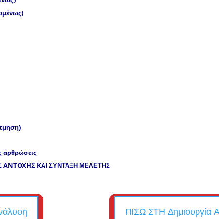
ένως)
ομένως)
άτμηση)
ς αρθρώσεις
Σ
ANTOXH
Σ
KAI
ΣΥΝΤΑΞΗ ΜΕΛΕΤΗΣ
νάλυση
ΠΙΣΩ ΣΤΗ Δημιουργία Α